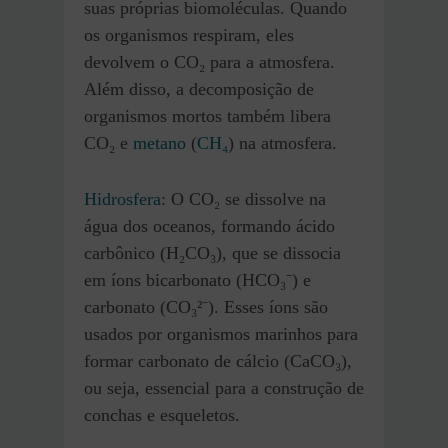
suas próprias biomoléculas. Quando
os organismos respiram, eles
devolvem o CO₂ para a atmosfera.
Além disso, a decomposição de
organismos mortos também libera
CO₂ e
metano
(
CH₄
) na atmosfera.
Hidrosfera
: O CO₂ se dissolve na
água dos oceanos, formando ácido
carbônico (H₂CO₃), que se dissocia
em íons bicarbonato (HCO₃⁻) e
carbonato (CO₃²⁻). Esses íons são
usados por organismos marinhos para
formar carbonato de cálcio (CaCO₃),
ou seja, essencial para a construção de
conchas e esqueletos.