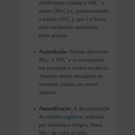
nitrificantes oxidam o NH₄⁺ a
nitrito (NO₂⁻) e, posteriormente,
a nitrato (NO₃⁻), que é a forma
mais facilmente assimilada
pelas plantas.
Assimilação
: Plantas absorvem
NO₃⁻ e NH₄⁺ e os incorporam
em proteínas e ácidos nucleicos.
Animais obtêm nitrogênio ao
consumir plantas ou outros
animais.
Amonificação
: A decomposição
de
matéria orgânica
, realizada
por bactérias e fungos, libera
NH₄⁺ de volta ao solo.