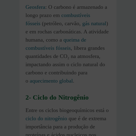
Geosfera
: O carbono é armazenado a
longo prazo em
combustíveis
fósseis
(petróleo, carvão,
gás natural
)
e em rochas carbonáticas. A atividade
humana, como a
queima de
combustíveis fósseis
, libera grandes
quantidades de CO₂ na atmosfera,
impactando assim o ciclo natural do
carbono e contribuindo para
o
aquecimento global
.
2- Ciclo do Nitrogênio
Entre os ciclos biogeoquímicos está o
ciclo do nitrogênio
que é de extrema
importância para a produção de
proteínas e ácidos nucleicos nos