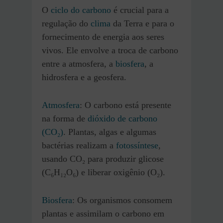
O
ciclo do carbono
é crucial para a
regulação do
clima
da Terra e para o
fornecimento de energia aos seres
vivos. Ele envolve a troca de carbono
entre a atmosfera, a
biosfera
, a
hidrosfera e a geosfera.
Atmosfera
: O carbono está presente
na forma de
dióxido de carbono
(CO₂)
. Plantas, algas e algumas
bactérias realizam a
fotossíntese
,
usando CO₂ para produzir glicose
(C₆H₁₂O₆) e liberar oxigênio (O₂).
Biosfera
: Os organismos consomem
plantas e assimilam o carbono em