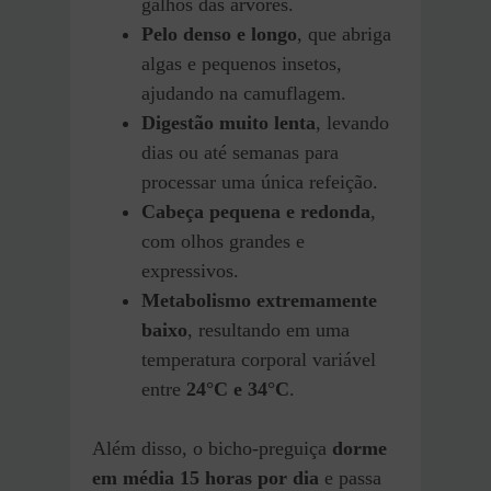
galhos das árvores.
Pelo denso e longo
, que abriga
algas e pequenos insetos,
ajudando na camuflagem.
Digestão muito lenta
, levando
dias ou até semanas para
processar uma única refeição.
Cabeça pequena e redonda
,
com olhos grandes e
expressivos.
Metabolismo extremamente
baixo
, resultando em uma
temperatura corporal variável
entre
24°C e 34°C
.
Além disso, o bicho-preguiça
dorme
em média 15 horas por dia
e passa