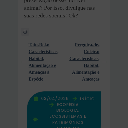
preservação desse incrível
animal? Por isso, divulgue nas
suas redes sociais! Ok?
Tatu-Bola:
Preguiça-de-
Características,
Coleira:
Habitat,
Características,
Alimentação e
Habitat,
Ameaças à
Alimentação e
Espécie
Ameaças
03/04/2025
INÍCIO
ECOPÉDIA
BIOLOGIA,
ECOSSISTEMAS E
PATRIMÔNIOS