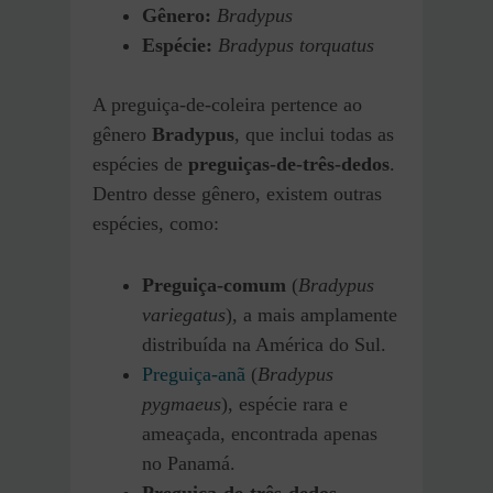
Gênero:
Bradypus
Espécie:
Bradypus torquatus
A preguiça-de-coleira pertence ao
gênero
Bradypus
, que inclui todas as
espécies de
preguiças-de-três-dedos
.
Dentro desse gênero, existem outras
espécies, como:
Preguiça-comum
(
Bradypus
variegatus
), a mais amplamente
distribuída na América do Sul.
Preguiça-anã
(
Bradypus
pygmaeus
), espécie rara e
ameaçada, encontrada apenas
no Panamá.
Preguiça-de-três-dedos-