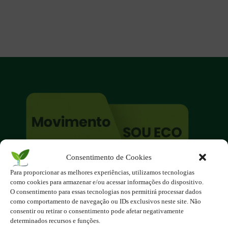
Consentimento de Cookies
O site é um movimento ambientalista!
Para proporcionar as melhores experiências, utilizamos tecnologias
Participe você também!
como cookies para armazenar e/ou acessar informações do dispositivo.
Podemos fazer muito
O consentimento para essas tecnologias nos permitirá processar dados
como comportamento de navegação ou IDs exclusivos neste site. Não
se nos unirmos!
consentir ou retirar o consentimento pode afetar negativamente
determinados recursos e funções.
Inscreva-se na Newsletter