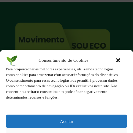
Consentimento de Cookies
O site é um movimento ambientalista!
Para proporcionar as melhores experiências, utilizamos tecnologias
Participe você também!
como cookies para armazenar e/ou acessar informações do dispositivo.
Podemos fazer muito
O consentimento para essas tecnologias nos permitirá processar dados
como comportamento de navegação ou IDs exclusivos neste site. Não
se nos unirmos!
consentir ou retirar o consentimento pode afetar negativamente
determinados recursos e funções.
Inscreva-se na Newsletter
Contato - contato@123ecos.com.br
Política de Privacidade
Aceitar