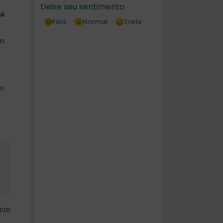
Deixe seu sentimento
a
Feliz
Normal
Triste
em
 o
rem