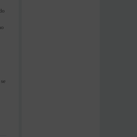
do
mo
 se