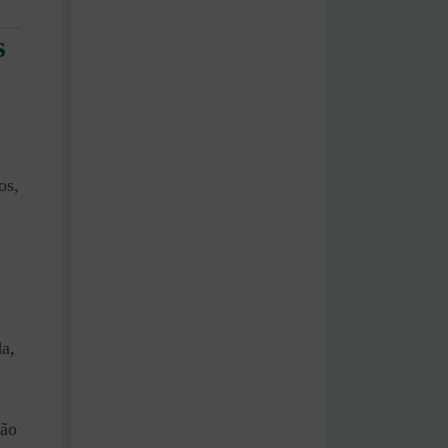
s
os,
da,
eão