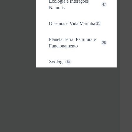
Ecologia e Interações
47
Naturais
Oceanos e Vida Marinha
21
Planeta Terra: Estrutura e
28
Funcionamento
Zoologia
64