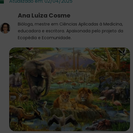
Atualizado em:
02/04/2025
Ana Luiza Cosme
Bióloga, mestre em Ciências Aplicadas à Medicina,
educadora e escritora. Apaixonada pelo projeto da
Ecopédia e Ecomunidade.