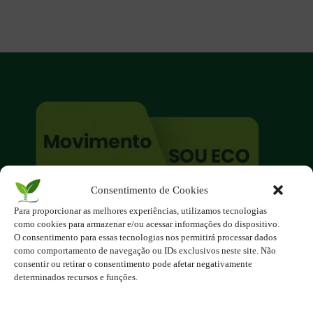
Consentimento de Cookies
O site é um movimento ambientalista!
Para proporcionar as melhores experiências, utilizamos tecnologias
Participe você também!
como cookies para armazenar e/ou acessar informações do dispositivo.
Podemos fazer muito
O consentimento para essas tecnologias nos permitirá processar dados
como comportamento de navegação ou IDs exclusivos neste site. Não
se nos unirmos!
consentir ou retirar o consentimento pode afetar negativamente
determinados recursos e funções.
Inscreva-se na Newsletter
Contato - contato@123ecos.com.br