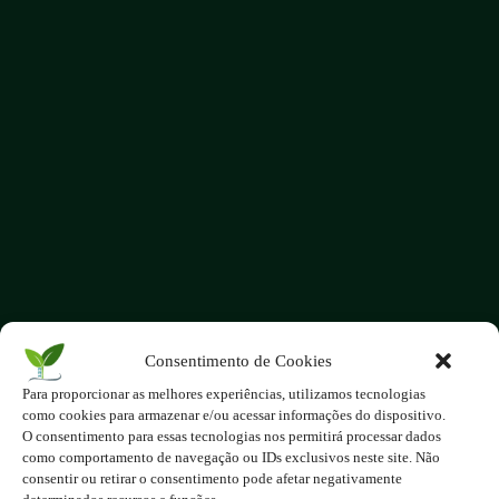
Consentimento de Cookies
O site é um movimento ambientalista!
Para proporcionar as melhores experiências, utilizamos tecnologias
Participe você também!
como cookies para armazenar e/ou acessar informações do dispositivo.
Podemos fazer muito
O consentimento para essas tecnologias nos permitirá processar dados
como comportamento de navegação ou IDs exclusivos neste site. Não
se nos unirmos!
consentir ou retirar o consentimento pode afetar negativamente