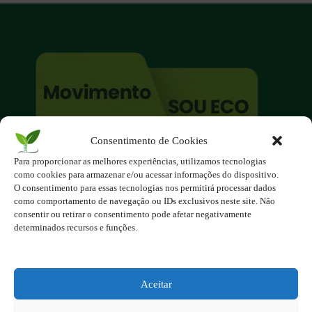
Consentimento de Cookies
O site é um movimento ambientalista!
Para proporcionar as melhores experiências, utilizamos tecnologias
Participe você também!
como cookies para armazenar e/ou acessar informações do dispositivo.
Podemos fazer muito
O consentimento para essas tecnologias nos permitirá processar dados
como comportamento de navegação ou IDs exclusivos neste site. Não
se nos unirmos!
consentir ou retirar o consentimento pode afetar negativamente
determinados recursos e funções.
Inscreva-se na Newsletter
Contato - contato@123ecos.com.br
Política de Privacidade
Aceitar