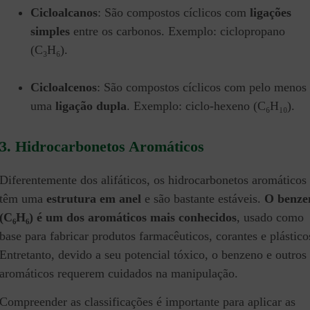
Cicloalcanos
: São compostos cíclicos com
ligações
simples
entre os carbonos.
Exemplo: ciclopropano
(C₃H₆).
Cicloalcenos
: São compostos cíclicos com pelo menos
uma
ligação dupla
.
Exemplo: ciclo-hexeno (C₆H₁₀).
3. Hidrocarbonetos Aromáticos
Diferentemente dos alifáticos, os hidrocarbonetos aromáticos
têm uma
estrutura em anel
e são bastante estáveis.
O benze
(C₆H₆) é um dos aromáticos mais conhecidos
, usado como
base para fabricar produtos farmacêuticos, corantes e plástico
Entretanto, devido a seu potencial tóxico, o benzeno e outros
aromáticos requerem cuidados na manipulação.
Compreender as classificações é importante para aplicar as