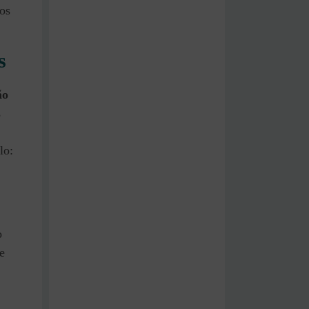
os
s
ão
s
lo:
o
e