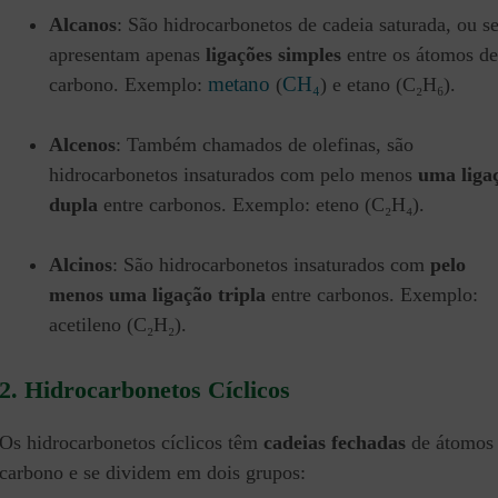
Alcanos
: São hidrocarbonetos de cadeia saturada, ou se
apresentam apenas
ligações simples
entre os átomos de
metano
CH₄
carbono. Exemplo:
(
) e etano (C₂H₆).
Alcenos
: Também chamados de olefinas, são
hidrocarbonetos insaturados com pelo menos
uma liga
dupla
entre carbonos. Exemplo: eteno (C₂H₄).
Alcinos
: São hidrocarbonetos insaturados com
pelo
menos uma ligação tripla
entre carbonos. Exemplo:
acetileno (C₂H₂).
2. Hidrocarbonetos Cíclicos
Os hidrocarbonetos cíclicos têm
cadeias fechadas
de átomos
carbono e se dividem em dois grupos: