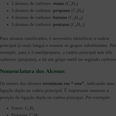
2 átomos de carbono:
etano
(C₂H₆)
3 átomos de carbono:
propano
(C₃H₈)
4 átomos de carbono:
butano
(C₄H₁₀)
5 átomos de carbono:
pentano
(C₅H₁₂)
Para alcanos ramificados, é necessário identificar a cadeia
principal (a mais longa) e nomear os grupos substituintes. Po
exemplo, para o 2-metilpropano, a cadeia principal tem três
carbonos (propano), e há um grupo metil no segundo carbono
Nomenclatura dos Alcenos
Os nomes dos alcenos
terminam em “-eno”
, indicando uma
ligação dupla na cadeia principal. É importante numerar a
posição da ligação dupla na cadeia principal. Por exemplo:
Eteno: C₂H₄
Propeno: C₃H₆