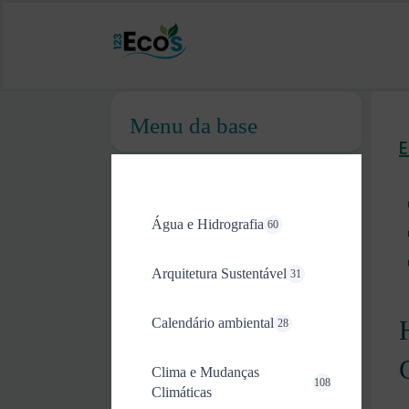
Menu da base
Água e Hidrografia
60
Arquitetura Sustentável
31
Calendário ambiental
28
Clima e Mudanças
108
Climáticas