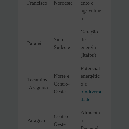
Francisco
Nordeste
ento e
agricultur
a
Geração
Sul e
de
Paraná
Sudeste
energia
(Itaipu)
Potencial
Norte e
energétic
Tocantins
Centro-
o e
-Araguaia
Oeste
biodiversi
dade
Alimenta
Centro-
Paraguai
o
Oeste
Pantanal