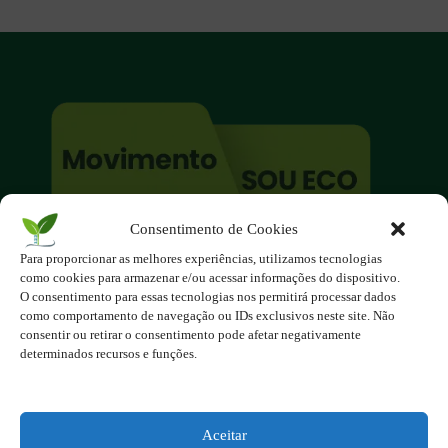
Consentimento de Cookies
O site é um movimento ambientalista!
Para proporcionar as melhores experiências, utilizamos tecnologias
Participe você também!
como cookies para armazenar e/ou acessar informações do dispositivo.
Podemos fazer muito
O consentimento para essas tecnologias nos permitirá processar dados
como comportamento de navegação ou IDs exclusivos neste site. Não
se nos unirmos!
consentir ou retirar o consentimento pode afetar negativamente
determinados recursos e funções.
Inscreva-se na Newsletter
Contato - contato@123ecos.com.br
Política de Privacidade
Aceitar