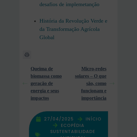
desafios de implemetanção
História da Revolução Verde e
da Transformação Agrícola
Global
Queima de
Micro-redes
biomassa como
solares – O que
geração de
são, como
energia e seus
funcionam e
impactos
importância
27/04/2025
INÍCIO
ECOPÉDIA
SUSTENTABILIDADE