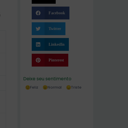
Facebook
á
Twitter
LinkedIn
Pinterest
Deixe seu sentimento
Feliz
Normal
Triste