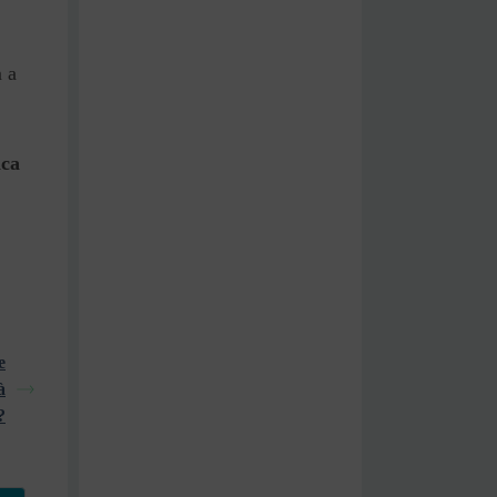
m a
ica
e
à
?