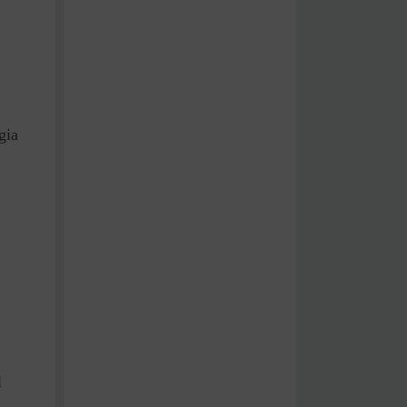
gia
l