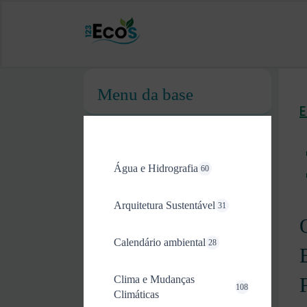
Menu da base
Água e Hidrografia
60
Arquitetura Sustentável
31
Calendário ambiental
28
Clima e Mudanças
108
Climáticas