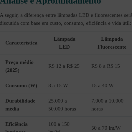
Análise e Aprofundamento
A seguir, a diferença entre lâmpadas LED e fluorescentes ser
discutida com base em custo, consumo, eficiência e vida útil:
Lâmpada
Lâmpada
Característica
LED
Fluorescente
Preço médio
R$ 12 a R$ 25
R$ 8 a R$ 15
(2025)
Consumo (W)
8 a 15 W
15 a 40 W
Durabilidade
25.000 a
7.000 a 10.000
média
50.000 horas
horas
Eficiência
100 a 150
50 a 70 lm/W