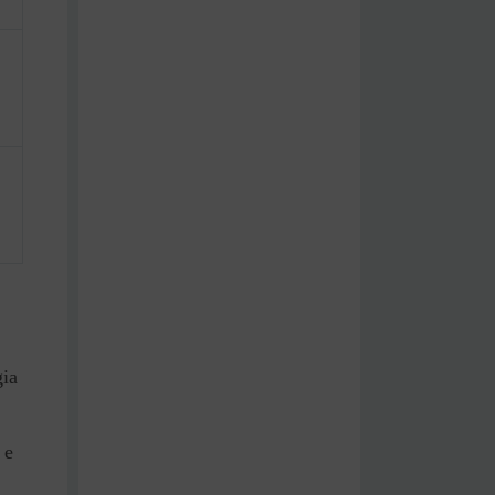
gia
 e