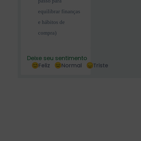
passo para
equilibrar finanças
e hábitos de
compra)
Deixe seu sentimento
Feliz
Normal
Triste