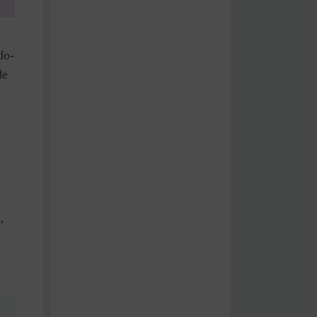
do-
de
,