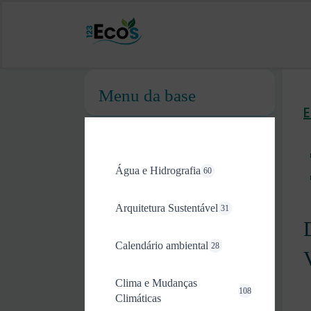
Menu da base
Água e Hidrografia
60
Arquitetura Sustentável
31
Calendário ambiental
28
Clima e Mudanças
108
Climáticas