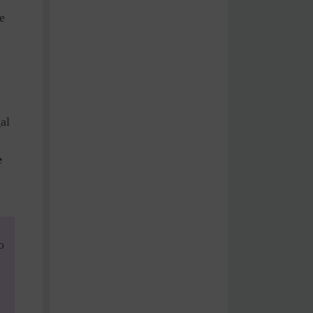
e
al
e
o