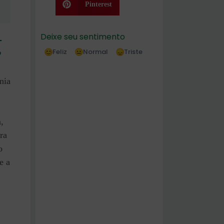
Pinterest
–
Deixe seu sentimento
Feliz
Normal
Triste
”
nia
,
ra
o
e a