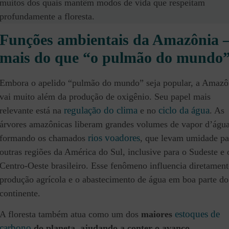
muitos dos quais mantêm modos de vida que respeitam
profundamente a floresta.
Funções ambientais da Amazônia 
mais do que “o pulmão do mundo
Embora o apelido “pulmão do mundo” seja popular, a Amazô
vai muito além da produção de oxigênio. Seu papel mais
regulação do clima
ciclo da água
relevante está na
e no
. As
árvores amazônicas liberam grandes volumes de vapor d’água
rios voadores
formando os chamados
, que levam umidade pa
outras regiões da América do Sul, inclusive para o Sudeste e 
Centro-Oeste brasileiro. Esse fenômeno influencia diretament
produção agrícola e o abastecimento de água em boa parte do
continente.
estoques de
A floresta também atua como um dos
maiores
carbono
do planeta, ajudando a conter o avanço