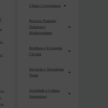
Clima e Governança
Recusos Naturais,
Natureza e
a
Biodiversidade
do
Resíduos e Economia
Circular
l,
Inovação e Tecnologia
Verde
A
Sociedade e Cultura
lém
Sustentável
o
tar