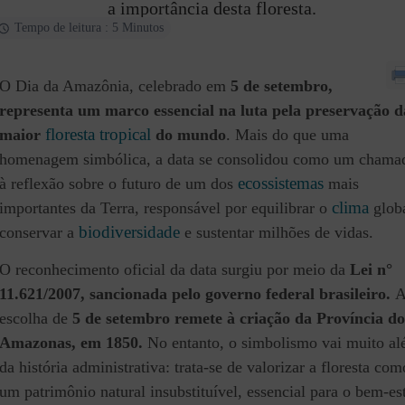
a importância desta floresta.
Tempo de leitura : 5 Minutos
O Dia da Amazônia, celebrado em
5 de setembro,
representa um marco essencial na luta pela preservação d
floresta tropical
maior
do mundo
. Mais do que uma
homenagem simbólica, a data se consolidou como um chama
ecossistemas
à reflexão sobre o futuro de um dos
mais
clima
importantes da Terra, responsável por equilibrar o
globa
biodiversidade
conservar a
e sustentar milhões de vidas.
O reconhecimento oficial da data surgiu por meio da
Lei n°
11.621/2007, sancionada pelo governo federal brasileiro.
escolha de
5 de setembro remete à criação da Província do
Amazonas, em 1850.
No entanto, o simbolismo vai muito a
da história administrativa: trata-se de valorizar a floresta com
um patrimônio natural insubstituível, essencial para o bem-es