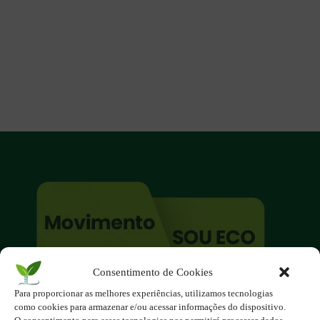
Consentimento de Cookies
O site é um movimento ambientalista!
Para proporcionar as melhores experiências, utilizamos tecnologias
Participe você também!
como cookies para armazenar e/ou acessar informações do dispositivo.