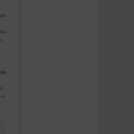
ses
sta
o.
xas
ia
 o