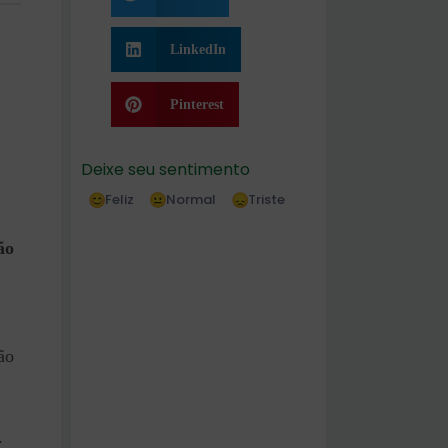
LinkedIn
Pinterest
Deixe seu sentimento
Feliz
Normal
Triste
ão
ão
.