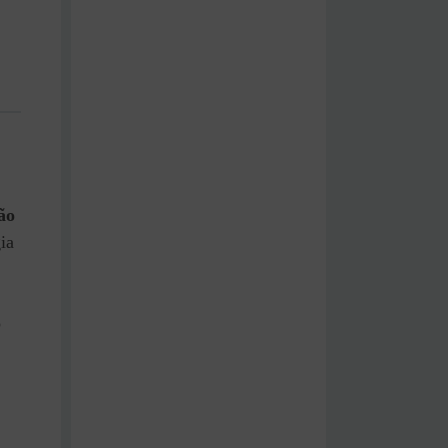
ão
ia
o