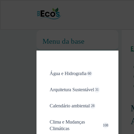
Menu da base
Água e Hidrografia
60
Arquitetura Sustentável
31
Calendário ambiental
28
Clima e Mudanças
108
Climáticas