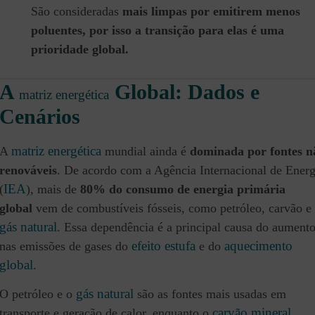
São consideradas
mais limpas por emitirem menos
poluentes, por isso a transição para elas é uma
prioridade global.
A
Global: Dados e
matriz energética
Cenários
matriz energética
A
mundial ainda é
dominada por fontes n
renováveis
. De acordo com a Agência Internacional de Energ
IEA
(
), mais de
80% do consumo de energia primária
global
vem de combustíveis fósseis, como petróleo, carvão e
gás natural
. Essa dependência é a principal causa do aument
efeito estufa
aquecimento
nas emissões de gases do
e do
global
.
gás natural
O petróleo e o
são as fontes mais usadas em
carvão mineral
transporte e geração de calor, enquanto o
,