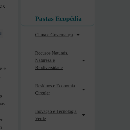
 as
Pastas Ecopédia
Clima e Governança
Recusos Naturais,
Natureza e
Biodiversidade
e e
,
Resíduos e Economia
Circular
o
has
Inovação e Tecnologia
Verde
er
m