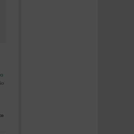
ão
ão
to