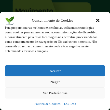
Consentimento de Cookies
Para proporcionar as melhores experiências, utilizamos tecnologias
O site é um movimento ambientalista!
como cookies para armazenar e/ou acessar informações do dispositivo.
O consentimento para essas tecnologias nos permitirá processar dados
Participe você também!
como comportamento de navegação ou IDs exclusivos neste site. Não
Podemos fazer muito
consentir ou retirar o consentimento pode afetar negativamente
se nos unirmos!
determinados recursos e funções.
Inscreva-se na Newsletter
Contato - contato@123ecos.com.br
Aceitar
Política de Privacidade
Negar
2025 - Todos os direitos reservados à
Ver Preferências
123ecos.com.br
Layout da home e rodapé criado por
Rita Studio
Política de Cookies – 123 Ecos