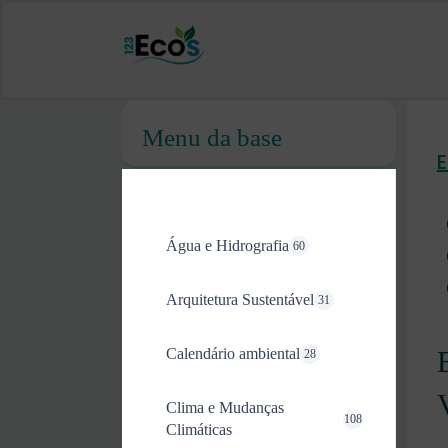
Menu da base
Água e Hidrografia
60
Arquitetura Sustentável
31
Calendário ambiental
28
Clima e Mudanças
108
Climáticas