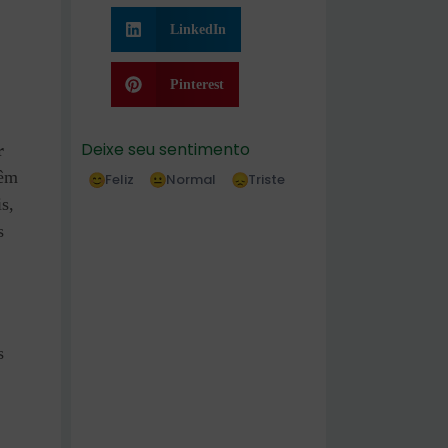
LinkedIn
Pinterest
Deixe seu sentimento
r
têm
Feliz
Normal
Triste
s,
s
s