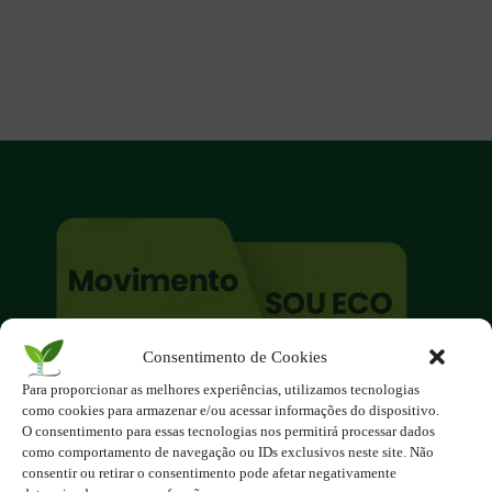
Consentimento de Cookies
O site é um movimento ambientalista!
Para proporcionar as melhores experiências, utilizamos tecnologias
Participe você também!
como cookies para armazenar e/ou acessar informações do dispositivo.
Podemos fazer muito
O consentimento para essas tecnologias nos permitirá processar dados
como comportamento de navegação ou IDs exclusivos neste site. Não
se nos unirmos!
consentir ou retirar o consentimento pode afetar negativamente