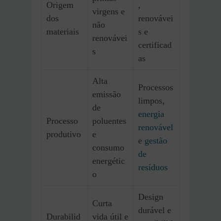
Origem
,
virgens e
dos
renovávei
não
materiais
s e
renovávei
certificad
s
as
Alta
Processos
emissão
limpos,
de
energia
Processo
poluentes
renovável
produtivo
e
e
gestão
consumo
de
energétic
resíduos
o
Design
Curta
durável e
Durabilid
vida útil e