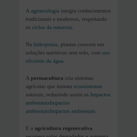
A
agroecologia
integra conhecimentos
tradicionais e modernos, respeitando
os
ciclos da natureza
.
Na
hidroponia
, plantas crescem em
soluções nutritivas sem solo, com
uso
eficiente da água
.
A
permacultura
cria sistemas
agrícolas que imitam
ecossistemas
naturais, reduzindo assim os
Impactos
ambientais
Impactos
ambientais
Impactos ambientais
.
E a
agricultura regenerativa
recupera solos degradados e aumenta