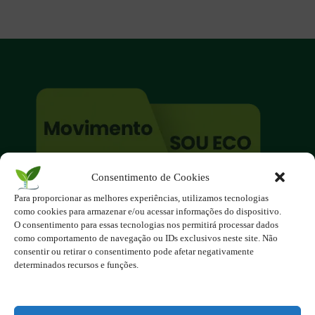
Consentimento de Cookies
O site é um movimento ambientalista!
Para proporcionar as melhores experiências, utilizamos tecnologias
Participe você também!
como cookies para armazenar e/ou acessar informações do dispositivo.
Podemos fazer muito
O consentimento para essas tecnologias nos permitirá processar dados
como comportamento de navegação ou IDs exclusivos neste site. Não
se nos unirmos!
consentir ou retirar o consentimento pode afetar negativamente
determinados recursos e funções.
Inscreva-se na Newsletter
Contato - contato@123ecos.com.br
Política de Privacidade