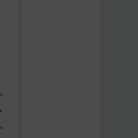
do
e
is