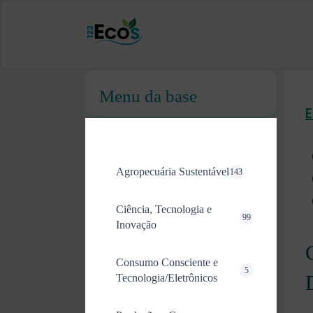
Menu da base
Agropecuária Sustentável
143
Ciência, Tecnologia e
99
Inovação
Consumo Consciente e
5
Tecnologia/Eletrônicos