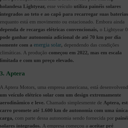
holandesa Lightyear,
esse veículo
utiliza painéis solares
integrados ao teto e ao capô para recarregar suas baterias
enquanto está em movimento ou estacionado. Embora ainda
dependa de recargas elétricas convencionais,
o Lightyear 0
pode ganhar autonomia adicional de até 70 km por dia
energia solar
somente com a
,
dependendo das condições
climáticas. A produção
começou em 2022, mas em escala
limitada e com um preço elevado.
3. Aptera
A Aptera Motors, uma empresa americana, está desenvolven
um veículo elétrico solar com um design extremamente
aerodinâmico e leve.
Chamado simplesmente de
Aptera, est
carro promete até 1.600 km de autonomia com uma única
carga,
com parte dessa autonomia sendo fornecida por
painé
solares integrados.
A empresa começou a
aceitar pré