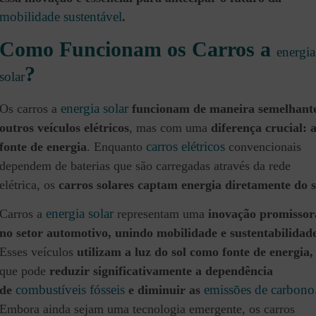
mobilidade sustentável
.
Como Funcionam os Carros a
energia
?
solar
energia solar
Os carros a
funcionam de maneira semelhant
outros veículos elétricos
, mas com uma
diferença crucial: 
carros elétricos
fonte de energia
. Enquanto
convencionais
dependem de baterias que são carregadas através da rede
elétrica, os
carros solares captam energia diretamente do s
energia solar
Carros a
representam uma
inovação promissor
no setor automotivo, unindo mobilidade e sustentabilidad
Esses veículos
utilizam a luz do sol como fonte de energia,
que pode
reduzir significativamente a dependência
combustíveis fósseis
emissões de carbono
de
e diminuir as
Embora ainda sejam uma tecnologia emergente, os carros