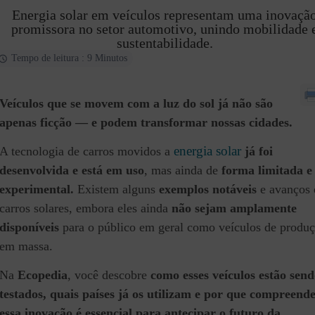
Energia solar em veículos representam uma inovaçã
promissora no setor automotivo, unindo mobilidade 
sustentabilidade.
Tempo de leitura : 9 Minutos
Veículos que se movem com a luz do sol já não são
apenas ficção — e podem transformar nossas cidades.
energia solar
A tecnologia de carros movidos a
já foi
desenvolvida e está em uso
, mas ainda de
forma limitada e
experimental.
Existem alguns
exemplos notáveis
e avanços
carros solares, embora eles ainda
não sejam amplamente
disponíveis
para o público em geral como veículos de produ
em massa.
Na
Ecopedia
, você descobre
como esses veículos estão sen
testados, quais países já os utilizam e por que compreend
essa inovação é essencial para antecipar o futuro da