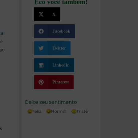
Eco você também!
X
Facebook
ia
te
Twitter
so
LinkedIn
Pinterest
Deixe seu sentimento
Feliz
Normal
Triste
s