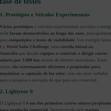
fase de testes
1. Protótipos e Veículos Experimentais
energ
Vários protótipos
e veículos experimentais movidos a
solar
foram desenvolvidos ao longo dos anos
, principalmen
para
competições e testes de viabilidade
. Um exemplo famo
é o
World Solar Challenge
, uma
corrida bienal na
Austrália
que desafia
equipes a construir e dirigir carros
deserto
solares por 3.000 km
através do
australiano. Esses
carros
são extremamente eficientes e projetados para
maximizar a captação de luz solar
, mas são mais voltados
para a pesquisa e inovação do que para uso comercial.
2. Lightyear 0
O Lightyear 0
é um dos primeiros carros solares projetado
para produção comercial.
Desenvolvido pela
startup