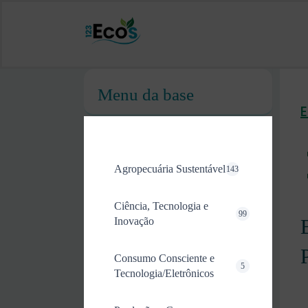
Menu da base
Agropecuária Sustentável
143
Ciência, Tecnologia e
99
Inovação
Consumo Consciente e
5
Tecnologia/Eletrônicos