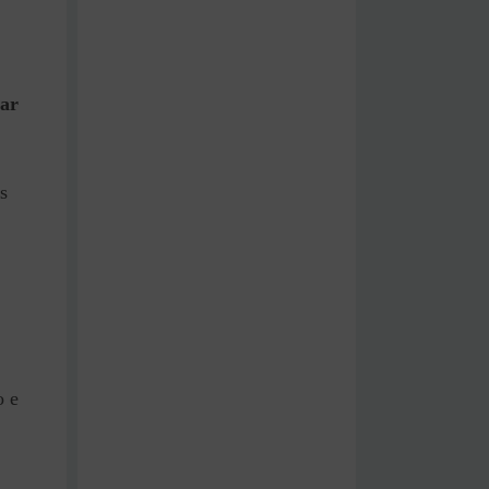
tar
s
o e