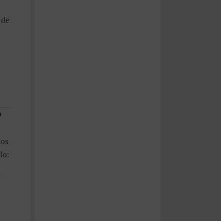
 de
?
mos
lo:
m