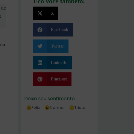
Eco você também!
 de
X
e
Facebook
ara
Twitter
LinkedIn
Pinterest
Deixe seu sentimento
Feliz
Normal
Triste