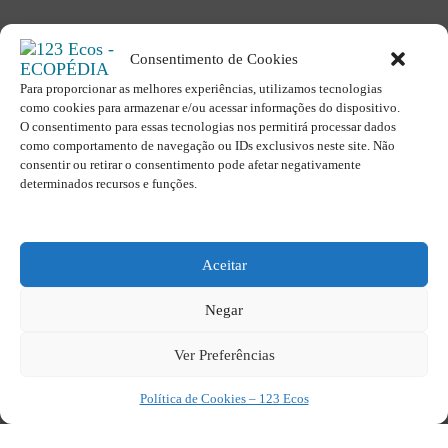
Consentimento de Cookies
Para proporcionar as melhores experiências, utilizamos tecnologias
como cookies para armazenar e/ou acessar informações do dispositivo.
O site é um movimento ambientalista!
O consentimento para essas tecnologias nos permitirá processar dados
Participe você também!
como comportamento de navegação ou IDs exclusivos neste site. Não
consentir ou retirar o consentimento pode afetar negativamente
Podemos fazer muito
determinados recursos e funções.
se nos unirmos!
Inscreva-se na Newsletter
Aceitar
Contato - contato@123ecos.com.br
Política de Privacidade
Negar
2025 - Todos os direitos reservados à
Ver Preferências
123ecos.com.br
Layout da home e rodapé criado por
Rita Studio
Política de Cookies – 123 Ecos