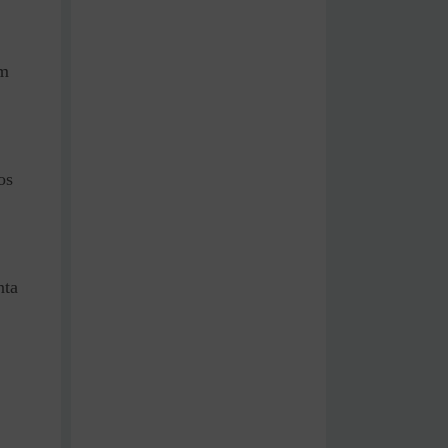
am
os
nta