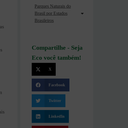
Parques Naturais do
Brasil por Estados
Brasileiros
as
Compartilhe - Seja
os
Eco você também!
X
Facebook
m
Twitter
ais
LinkedIn