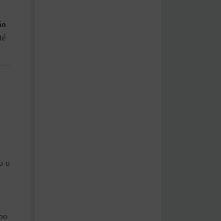
ão
té
o o
po