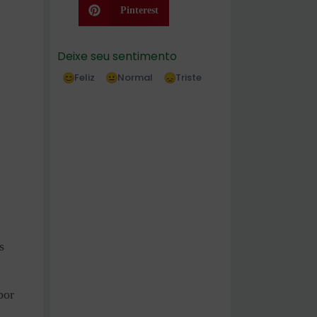
Pinterest
Deixe seu sentimento
Feliz
Normal
Triste
s
por