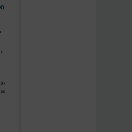
ao
a
 e
its
mas