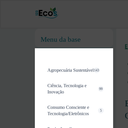
Menu da base
Agropecuária Sustentável
143
Ciência, Tecnologia e
99
Inovação
Consumo Consciente e
5
Tecnologia/Eletrônicos