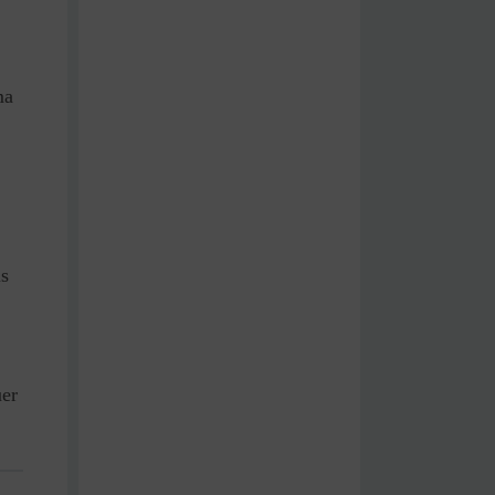
ma
is
uer