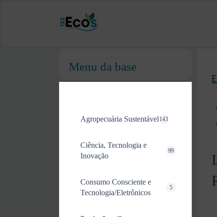
Menu da base
Agropecuária Sustentável
143
Ciência, Tecnologia e
99
Inovação
Consumo Consciente e
5
Tecnologia/Eletrônicos