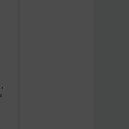
or
s
m