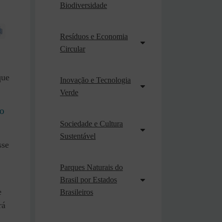
Biodiversidade
Resíduos e Economia
Circular
que
Inovação e Tecnologia
Verde
ão
Sociedade e Cultura
Sustentável
sse
Parques Naturais do
Brasil por Estados
e
Brasileiros
rá