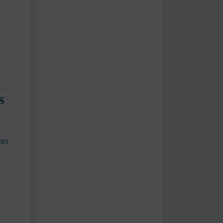
s
omo