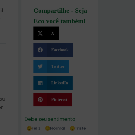
Compartilhe - Seja
il
r
Eco você também!
X
Facebook
Twitter
LinkedIn
 ou
Pinterest
or
Deixe seu sentimento
Feliz
Normal
Triste