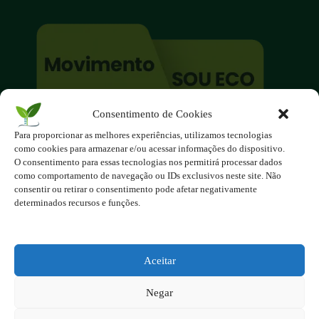
Consentimento de Cookies
O site é um movimento ambientalista!
Para proporcionar as melhores experiências, utilizamos tecnologias
Participe você também!
como cookies para armazenar e/ou acessar informações do dispositivo.
Podemos fazer muito
O consentimento para essas tecnologias nos permitirá processar dados
como comportamento de navegação ou IDs exclusivos neste site. Não
se nos unirmos!
consentir ou retirar o consentimento pode afetar negativamente
determinados recursos e funções.
Inscreva-se na Newsletter
Contato - contato@123ecos.com.br
Política de Privacidade
Aceitar
2025 - Todos os direitos reservados à
Negar
123ecos.com.br
Layout da home e rodapé criado por
Rita Studio