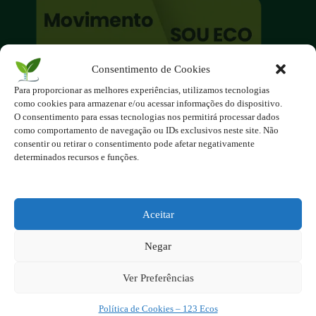
Consentimento de Cookies
O site é um movimento ambientalista!
Para proporcionar as melhores experiências, utilizamos tecnologias
Participe você também!
como cookies para armazenar e/ou acessar informações do dispositivo.
Podemos fazer muito
O consentimento para essas tecnologias nos permitirá processar dados
como comportamento de navegação ou IDs exclusivos neste site. Não
se nos unirmos!
consentir ou retirar o consentimento pode afetar negativamente
determinados recursos e funções.
Inscreva-se na Newsletter
Contato - contato@123ecos.com.br
Política de Privacidade
Aceitar
2025 - Todos os direitos reservados à
Negar
123ecos.com.br
Layout da home e rodapé criado por
Rita Studio
Ver Preferências
Política de Cookies – 123 Ecos