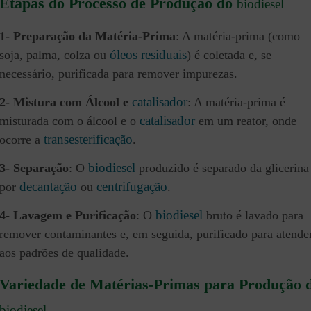
Etapas do Processo de Produção do
biodiesel
1- Preparação da Matéria-Prima
: A matéria-prima (como
óleos residuais
soja, palma, colza ou
) é coletada e, se
necessário, purificada para remover impurezas.
catalisador
2- Mistura com Álcool e
: A matéria-prima é
catalisador
misturada com o álcool e o
em um reator, onde
transesterificação
ocorre a
.
biodiesel
3- Separação
: O
produzido é separado da glicerina
decantação
centrifugação
por
ou
.
biodiesel
4- Lavagem e Purificação
: O
bruto é lavado para
remover contaminantes e, em seguida, purificado para atende
aos padrões de qualidade​.
Variedade de Matérias-Primas para Produção 
biodiesel