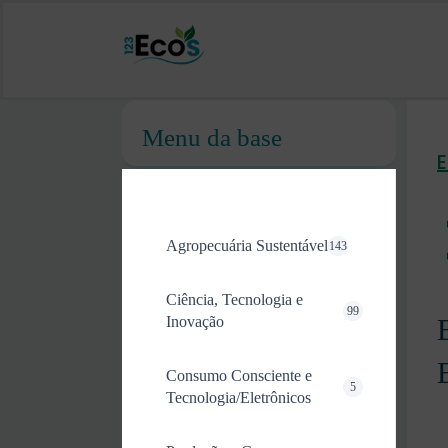
Menu da base
Agropecuária Sustentável
143
Ciência, Tecnologia e
99
Inovação
Consumo Consciente e
5
Tecnologia/Eletrônicos