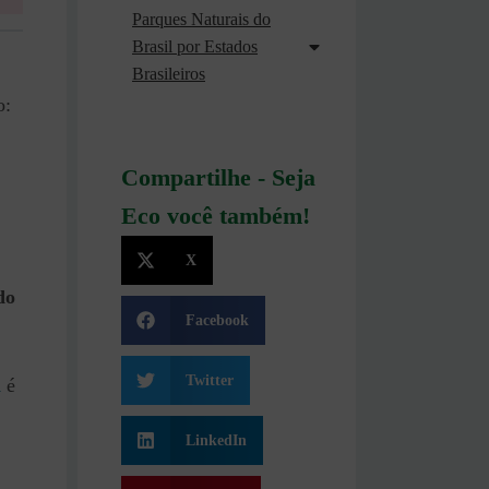
Parques Naturais do
Brasil por Estados
Brasileiros
o:
Compartilhe - Seja
Eco você também!
X
do
Facebook
Twitter
l
é
LinkedIn