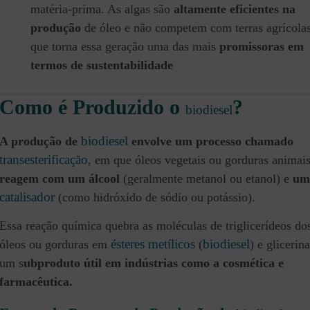
matéria-prima. As algas são
altamente eficientes na
produção
de óleo e não competem com terras agrícolas
que torna essa geração uma das mais
promissoras em
termos de sustentabilidade​
Como é Produzido o
?
biodiesel
biodiesel
A produção de
envolve um processo chamado
transesterificação
, em que óleos vegetais ou gorduras animai
reagem com um álcool
(geralmente metanol ou etanol) e
um
catalisador
(como hidróxido de sódio ou potássio).
Essa reação química quebra as moléculas de triglicerídeos do
ésteres metílicos
biodiesel
óleos ou gorduras em
(
) e glicerina
um s
ubproduto útil em indústrias como a cosmética e
farmacêutica​.