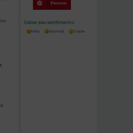
Pinterest
gem
Deixe seu sentimento
Feliz
Normal
Triste
o
e
ta