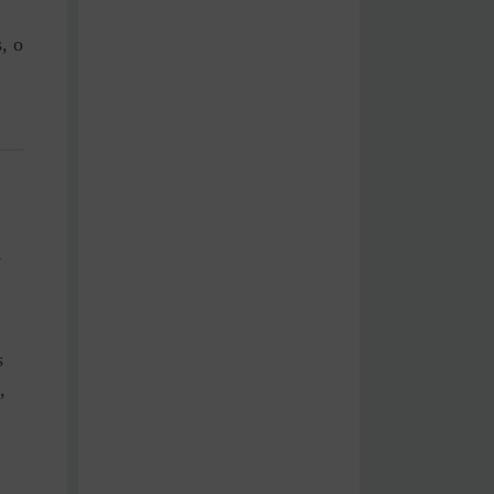
, o
s
s
,