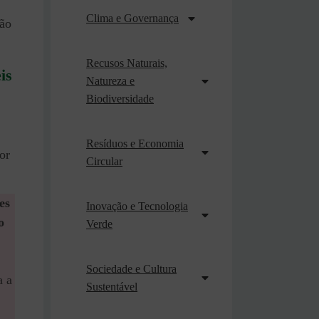
Clima e Governança
ão
Recusos Naturais,
is
Natureza e
Biodiversidade
Resíduos e Economia
or
Circular
es
Inovação e Tecnologia
o
Verde
Sociedade e Cultura
a a
Sustentável