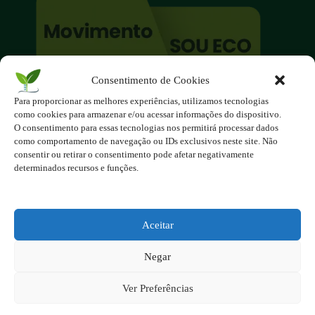
Consentimento de Cookies
O site é um movimento ambientalista!
Para proporcionar as melhores experiências, utilizamos tecnologias
Participe você também!
como cookies para armazenar e/ou acessar informações do dispositivo.
Podemos fazer muito
O consentimento para essas tecnologias nos permitirá processar dados
como comportamento de navegação ou IDs exclusivos neste site. Não
se nos unirmos!
consentir ou retirar o consentimento pode afetar negativamente
determinados recursos e funções.
Inscreva-se na Newsletter
Contato - contato@123ecos.com.br
Política de Privacidade
Aceitar
2025 - Todos os direitos reservados à
Negar
123ecos.com.br
Layout da home e rodapé criado por
Rita Studio
Ver Preferências