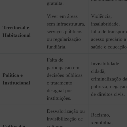
gratuita.
Viver em áreas
Violência,
sem infraestrutura,
insalubridade,
Territorial e
serviços públicos
falta de transport
Habitacional
ou regularização
acesso precário a
fundiária.
saúde e educação
Falta de
Invisibilidade
participação em
cidadã,
Política e
decisões públicas
criminalização d
Institucional
e tratamento
pobreza, negação
desigual por
de direitos civis.
instituições.
Desvalorização ou
Racismo,
invisibilização de
xenofobia,
Cultural e
culturas,