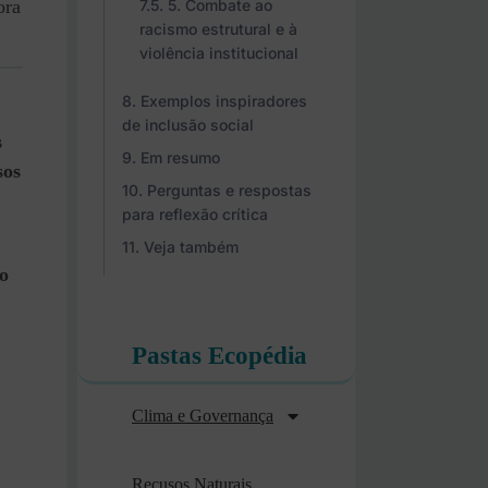
5. Combate ao
ora
racismo estrutural e à
violência institucional
Exemplos inspiradores
de inclusão social
s
Em resumo
sos
Perguntas e respostas
para reflexão crítica
Veja também
o
Pastas Ecopédia
Clima e Governança
Recusos Naturais,