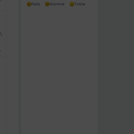
Feliz
Normal
Triste
e,
.
a