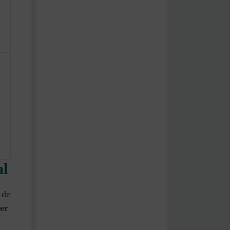
.
al
 de
der