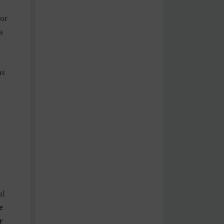
por
a
as
al
e
r