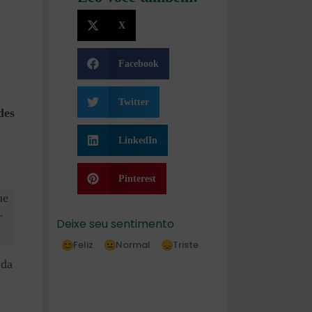
X
Facebook
Twitter
des
LinkedIn
Pinterest
ue
r
Deixe seu sentimento
Feliz
Normal
Triste
 da