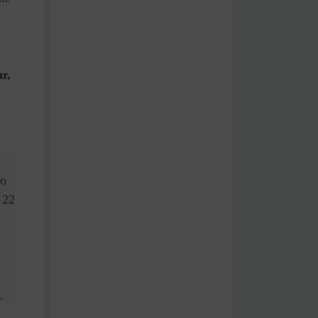
r,
 o
 22
.