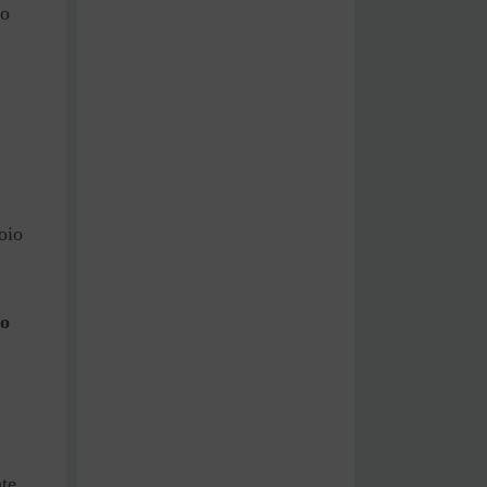
do
oio
so
te