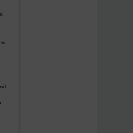
oi
cas
sil
re