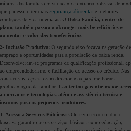
mínima das famílias em situação de extrema pobreza, de mo
segurança alimentar
que pudessem ter mais
e melhores
condições de vida imediatas.
O Bolsa Família, dentro do
plano, também passou a abranger mais beneficiários e
aumentar o valor das transferências.
2- Inclusão Produtiva
: O segundo eixo focava na geração de
emprego e oportunidades para a população de baixa renda.
Desenvolveram-se programas de qualificação profissional, ap
ao empreendedorismo e facilitação do acesso ao crédito. Nas
zonas rurais, ações foram direcionadas para melhorar a
produção agrícola familiar.
Isso tentou garantir maior aces
a mercados e tecnologias, além de assistência técnica e
insumos para os pequenos produtores.
3- Acesso a Serviços Públicos:
O terceiro eixo do plano
buscava garantir que os serviços básicos, como educação,
saúde, saneamento e moradia, fossem acessíveis principalmen