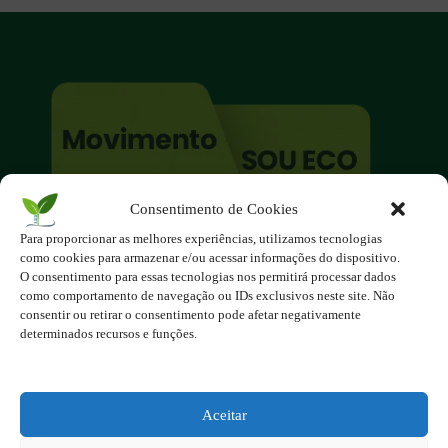
Consentimento de Cookies
O site é um movimento ambientalista!
Para proporcionar as melhores experiências, utilizamos tecnologias
Participe você também!
como cookies para armazenar e/ou acessar informações do dispositivo.
Podemos fazer muito
O consentimento para essas tecnologias nos permitirá processar dados
como comportamento de navegação ou IDs exclusivos neste site. Não
se nos unirmos!
consentir ou retirar o consentimento pode afetar negativamente
determinados recursos e funções.
Inscreva-se na Newsletter
Contato - contato@123ecos.com.br
Política de Privacidade
Aceitar