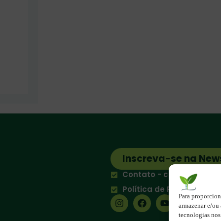
Inscreva-se na New
Contato - contato@123e
Política de Privacidade
Para proporcion
armazenar e/ou 
tecnologias no