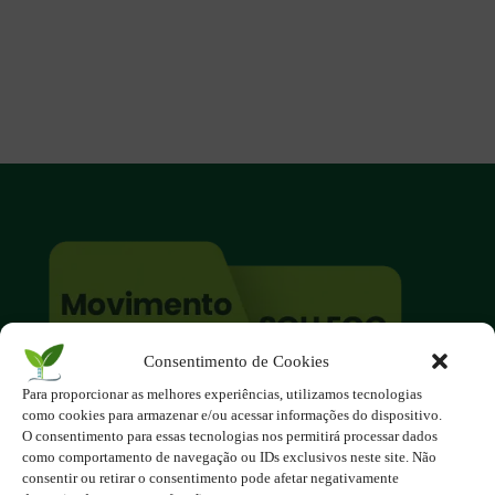
Consentimento de Cookies
Para proporcionar as melhores experiências, utilizamos tecnologias
O site é um movimento ambientalista!
como cookies para armazenar e/ou acessar informações do dispositivo.
Participe você também!
O consentimento para essas tecnologias nos permitirá processar dados
Podemos fazer muito
como comportamento de navegação ou IDs exclusivos neste site. Não
consentir ou retirar o consentimento pode afetar negativamente
se nos unirmos!