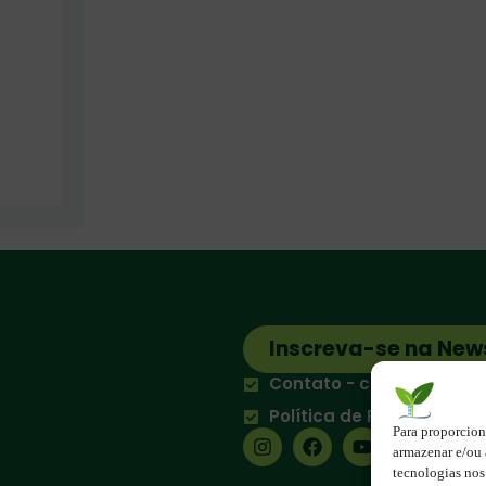
Inscreva-se na New
Contato - contato@123e
Política de Privacidade
Para proporcion
armazenar e/ou 
tecnologias no