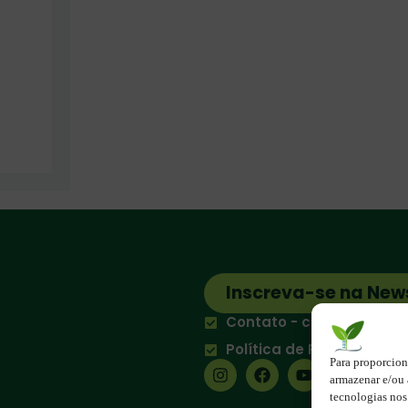
Inscreva-se na New
Contato - contato@123e
Política de Privacidade
Para proporcion
armazenar e/ou 
tecnologias no